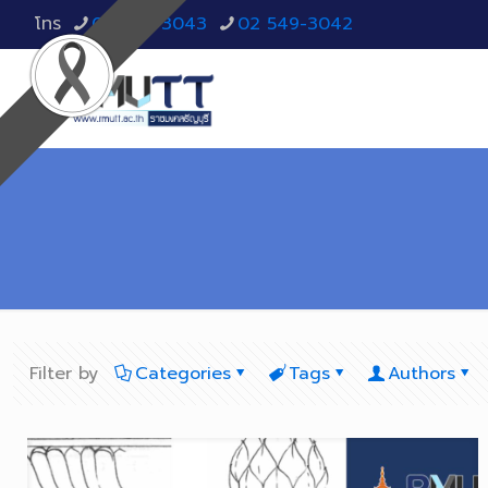
โทร
02 549-3043
02 549-3042
Filter by
Categories
Tags
Authors