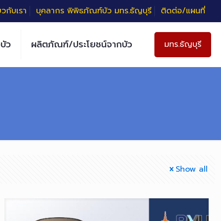
่ยวกับเรา
บุคลากร พิพิธภัณฑ์บัว มทร.ธัญบุรี
ติดต่อ/แผนที่
บัว
ผลิตภัณฑ์/ประโยชน์จากบัว
มทร.ธัญบุรี
Show all