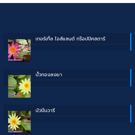
เทอร์เทิ้ล ไอส์แลนด์ ทร๊อปปิคสตาร์
บััวทองลงยา
บัวปิ่นวารี