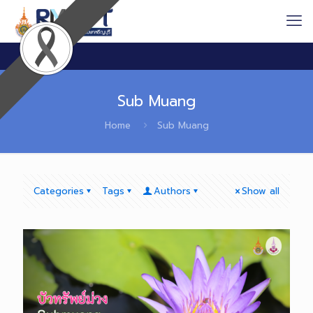
Sub Muang
Home
Sub Muang
Categories
Tags
Authors
Show all