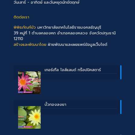
วันเสาร์ - อาทิตย์ และวันหยุดนักขัตฤกษ์
ติดต่อเรา
พิพิธภัณฑ์บัว
มหาวิทยาลัยเทคโนโลยีราชมงคลธัญบุรี
39 หมู่ที่ 1 ตำบลคลองหก อำเภอคลองหลวง จังหวัดปทุมธานี
12110
สร้างและพัฒนาโดย
ฝ่ายพัฒนาและเผยแพร่ข้อมูลเว็บไซต์
เทอร์เทิ้ล ไอส์แลนด์ ทร๊อปปิคสตาร์
บััวทองลงยา