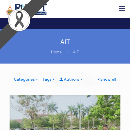
AIT
Home
AIT
Categories
Tags
Authors
Show all