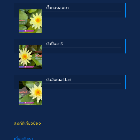
บััวทองลงยา
บัวปิ่นวารี
บัวอินเนอร์ไลท์
ลิงก์ที่เกี่ยวข้อง
เกี่ยวกับเรา