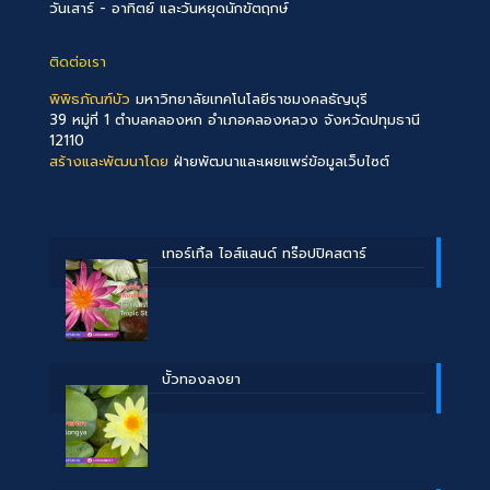
วันเสาร์ - อาทิตย์ และวันหยุดนักขัตฤกษ์
ติดต่อเรา
พิพิธภัณฑ์บัว
มหาวิทยาลัยเทคโนโลยีราชมงคลธัญบุรี
39 หมู่ที่ 1 ตำบลคลองหก อำเภอคลองหลวง จังหวัดปทุมธานี
12110
สร้างและพัฒนาโดย
ฝ่ายพัฒนาและเผยแพร่ข้อมูลเว็บไซต์
เทอร์เทิ้ล ไอส์แลนด์ ทร๊อปปิคสตาร์
บััวทองลงยา