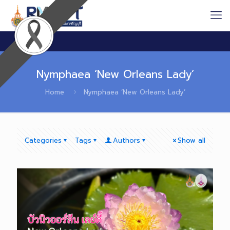
Nymphaea ‘New Orleans Lady’
Home
Nymphaea ‘New Orleans Lady’
Categories
Tags
Authors
Show all