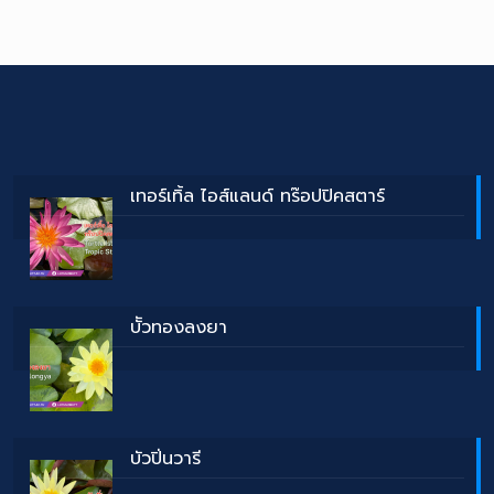
เทอร์เทิ้ล ไอส์แลนด์ ทร๊อปปิคสตาร์
บััวทองลงยา
บัวปิ่นวารี