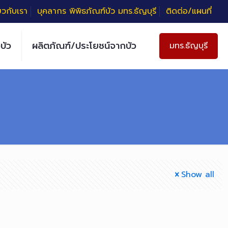
่ยวกับเรา
บุคลากร พิพิธภัณฑ์บัว มทร.ธัญบุรี
ติดต่อ/แผนที่
บัว
ผลิตภัณฑ์/ประโยชน์จากบัว
มทร.ธัญบุรี
Show all