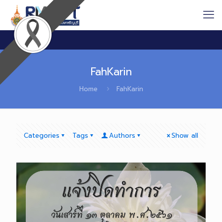
FahKarin
Home
FahKarin
Categories
Tags
Authors
Show all