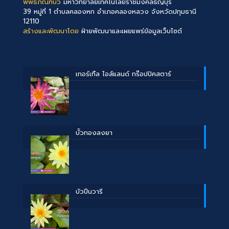
พิพิธภัณฑ์บัว
มหาวิทยาลัยเทคโนโลยีราชมงคลธัญบุรี
39 หมู่ที่ 1 ตำบลคลองหก อำเภอคลองหลวง จังหวัดปทุมธานี
12110
สร้างและพัฒนาโดย
ฝ่ายพัฒนาและเผยแพร่ข้อมูลเว็บไซต์
เทอร์เทิ้ล ไอส์แลนด์ ทร๊อปปิคสตาร์
บััวทองลงยา
บัวปิ่นวารี