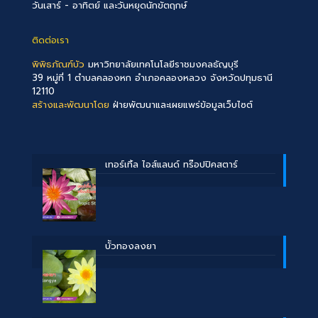
วันเสาร์ - อาทิตย์ และวันหยุดนักขัตฤกษ์
ติดต่อเรา
พิพิธภัณฑ์บัว
มหาวิทยาลัยเทคโนโลยีราชมงคลธัญบุรี
39 หมู่ที่ 1 ตำบลคลองหก อำเภอคลองหลวง จังหวัดปทุมธานี
12110
สร้างและพัฒนาโดย
ฝ่ายพัฒนาและเผยแพร่ข้อมูลเว็บไซต์
เทอร์เทิ้ล ไอส์แลนด์ ทร๊อปปิคสตาร์
บััวทองลงยา