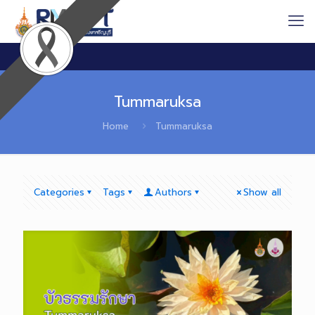
Tummaruksa
Home
Tummaruksa
Categories
Tags
Authors
Show all