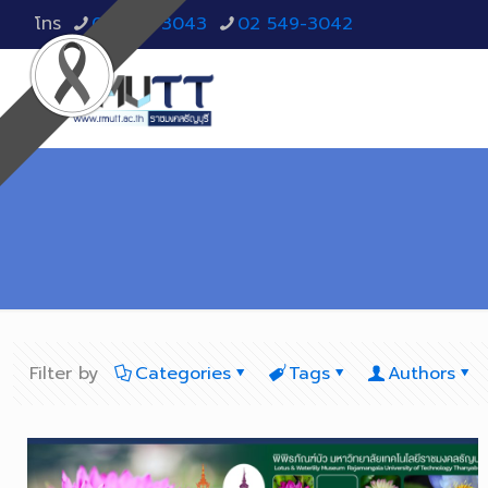
โทร
02 549-3043
02 549-3042
Filter by
Categories
Tags
Authors