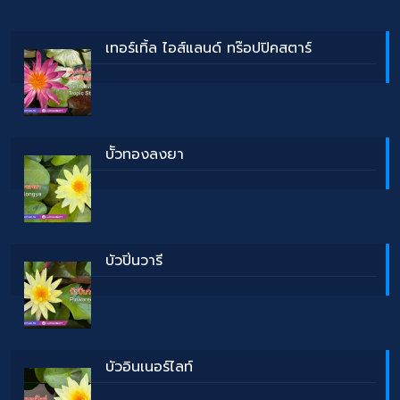
เทอร์เทิ้ล ไอส์แลนด์ ทร๊อปปิคสตาร์
บััวทองลงยา
บัวปิ่นวารี
บัวอินเนอร์ไลท์