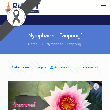
Nymphaea ‘ Tanpong’
Home
Nymphaea ‘ Tanpong’
Categories
Tags
Authors
Show all