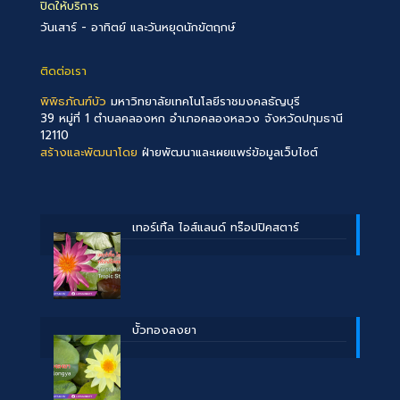
ปิดให้บริการ
วันเสาร์ - อาทิตย์ และวันหยุดนักขัตฤกษ์
ติดต่อเรา
พิพิธภัณฑ์บัว
มหาวิทยาลัยเทคโนโลยีราชมงคลธัญบุรี
39 หมู่ที่ 1 ตำบลคลองหก อำเภอคลองหลวง จังหวัดปทุมธานี
12110
สร้างและพัฒนาโดย
ฝ่ายพัฒนาและเผยแพร่ข้อมูลเว็บไซต์
เทอร์เทิ้ล ไอส์แลนด์ ทร๊อปปิคสตาร์
บััวทองลงยา