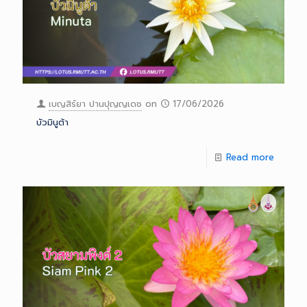
เบญสิร์ยา ปานปุญญเดช
on
17/06/2026
บัวมินูต้า
Read more