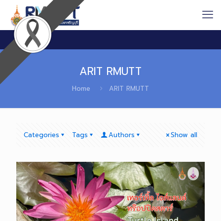
ARIT RMUTT
Home
ARIT RMUTT
Categories
Tags
Authors
Show all