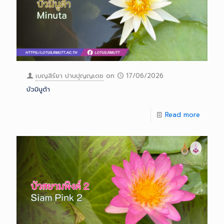
เบญสิร์ยา ปานปุญญเดช
on
17/06/2026
บัวมินูต้า
Read more