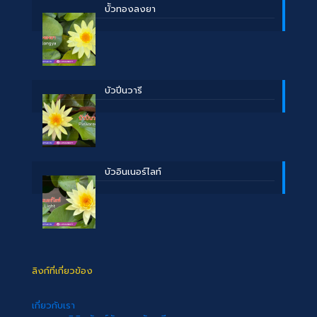
บััวทองลงยา
บัวปิ่นวารี
บัวอินเนอร์ไลท์
ลิงก์ที่เกี่ยวข้อง
เกี่ยวกับเรา