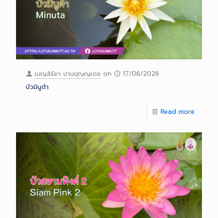
เบญสิร์ยา ปานปุญญเดช
on
17/06/2026
บัวมินูต้า
Read more