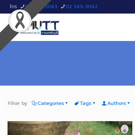
โทร
02 549-3043
02 549-3042
Filter by
Categories
Tags
Authors