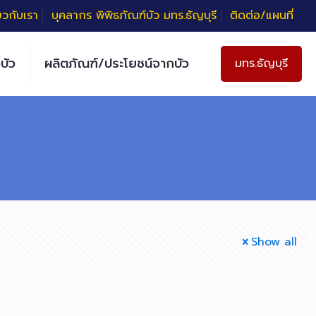
่ยวกับเรา
บุคลากร พิพิธภัณฑ์บัว มทร.ธัญบุรี
ติดต่อ/แผนที่
บัว
ผลิตภัณฑ์/ประโยชน์จากบัว
มทร.ธัญบุรี
Show all