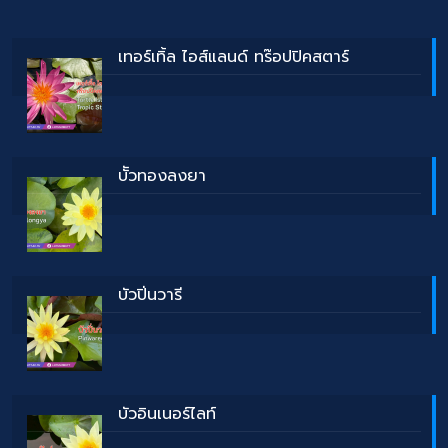
เทอร์เทิ้ล ไอส์แลนด์ ทร๊อปปิคสตาร์
บััวทองลงยา
บัวปิ่นวารี
บัวอินเนอร์ไลท์