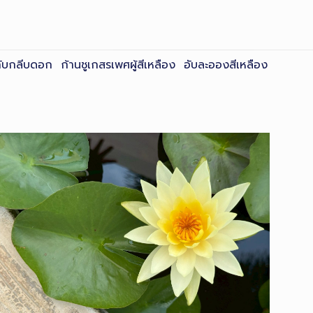
วกับกลีบดอก ก้านชูเกสรเพศผู้สีเหลือง อับละอองสีเหลือง