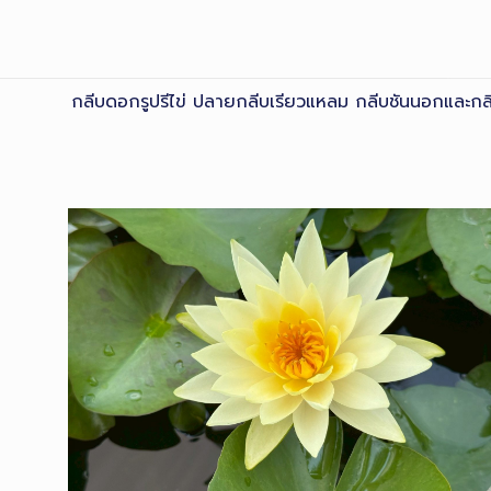
กลีบดอกรูปรีไข่ ปลายกลีบเรียวแหลม กลีบชันนอกและกลีบช