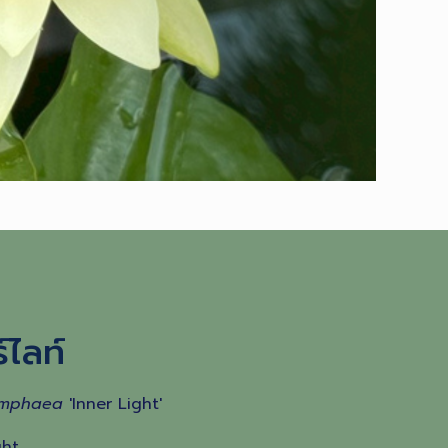
์ไลท์
mphaea
'Inner Light'
ght