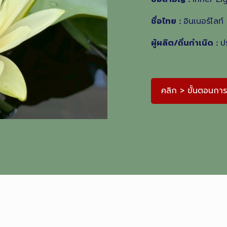
ชื่อไทย :
อินเนอร์ไลท์
ผู้ผลิต/ถิ่นกําเนิด :
ป
คลิก > ขั้นตอนการปล