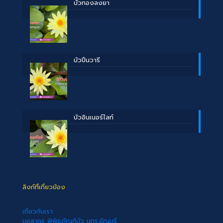
บััวทองลงยา
บัวปิ่นวารี
บัวอินเนอร์ไลท์
ลิงก์ที่เกี่ยวข้อง
เกี่ยวกับเรา
บุคลากร พิพิธภัณฑ์บัว มทร.ธัญบุรี