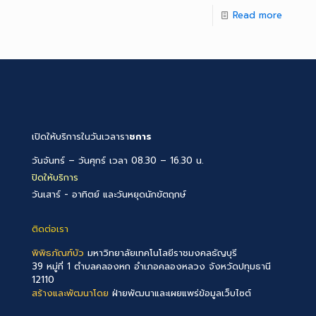
Read more
เปิดให้บริการในวันเวลารา
ชการ
วันจันทร์ – วันศุกร์ เวลา 08.30 – 16.30 น.
ปิดให้บริการ
วันเสาร์ - อาทิตย์ และวันหยุดนักขัตฤกษ์
ติดต่อเรา
พิพิธภัณฑ์บัว
มหาวิทยาลัยเทคโนโลยีราชมงคลธัญบุรี
39 หมู่ที่ 1 ตำบลคลองหก อำเภอคลองหลวง จังหวัดปทุมธานี
12110
สร้างและพัฒนาโดย
ฝ่ายพัฒนาและเผยแพร่ข้อมูลเว็บไซต์