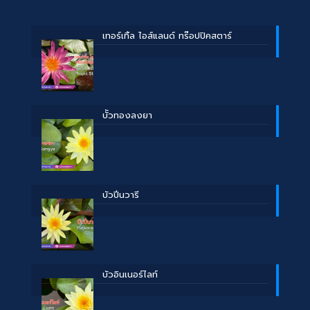
เทอร์เทิ้ล ไอส์แลนด์ ทร๊อปปิคสตาร์
บััวทองลงยา
บัวปิ่นวารี
บัวอินเนอร์ไลท์