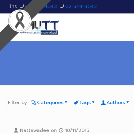
โทร
02 549-3043
02 549-3042
Filter by
Categories
Tags
Authors
Nattawadee
on
18/11/2015