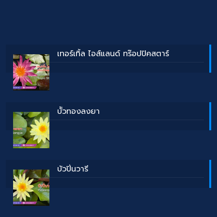
เทอร์เทิ้ล ไอส์แลนด์ ทร๊อปปิคสตาร์
บััวทองลงยา
บัวปิ่นวารี