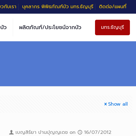
่ยวกับเรา
บุคลากร พิพิธภัณฑ์บัว มทร.ธัญบุรี
ติดต่อ/แผนที่
บัว
ผลิตภัณฑ์/ประโยชน์จากบัว
มทร.ธัญบุรี
Show all
เบญสิร์ยา ปานปุญญเดช
on
16/07/2012