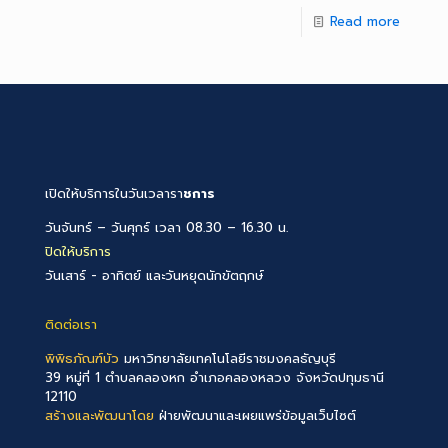
Read more
เปิดให้บริการในวันเวลารา
ชการ
วันจันทร์ – วันศุกร์ เวลา 08.30 – 16.30 น.
ปิดให้บริการ
วันเสาร์ - อาทิตย์ และวันหยุดนักขัตฤกษ์
ติดต่อเรา
พิพิธภัณฑ์บัว
มหาวิทยาลัยเทคโนโลยีราชมงคลธัญบุรี
39 หมู่ที่ 1 ตำบลคลองหก อำเภอคลองหลวง จังหวัดปทุมธานี
12110
สร้างและพัฒนาโดย
ฝ่ายพัฒนาและเผยแพร่ข้อมูลเว็บไซต์