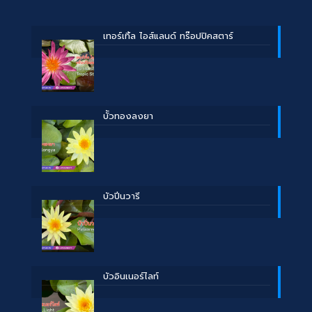
เทอร์เทิ้ล ไอส์แลนด์ ทร๊อปปิคสตาร์
บััวทองลงยา
บัวปิ่นวารี
บัวอินเนอร์ไลท์