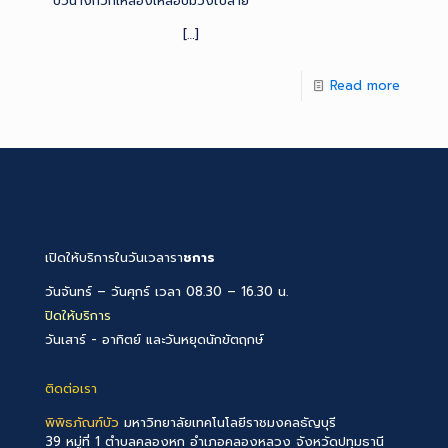
บัวนางกวักเหลืองเหลือบม่วงใบลาย
[…]
Read more
เปิดให้บริการในวันเวลารา
ชการ
วันจันทร์ – วันศุกร์ เวลา 08.30 – 16.30 น.
ปิดให้บริการ
วันเสาร์ - อาทิตย์ และวันหยุดนักขัตฤกษ์
ติดต่อเรา
พิพิธภัณฑ์บัว
มหาวิทยาลัยเทคโนโลยีราชมงคลธัญบุรี
39 หมู่ที่ 1 ตำบลคลองหก อำเภอคลองหลวง จังหวัดปทุมธานี