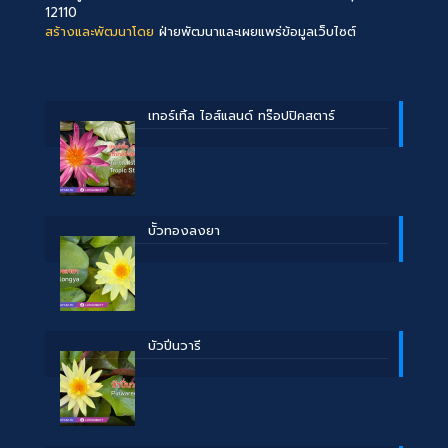
12110
สร้างและพัฒนาโดย
ฝ่ายพัฒนาและเผยแพร่ข้อมูลเว็บไซต์
เทอร์เทิ้ล ไอส์แลนด์ ทร๊อปปิคสตาร์
บััวทองลงยา
บัวปิ่นวารี