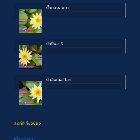
บััวทองลงยา
บัวปิ่นวารี
บัวอินเนอร์ไลท์
ลิงก์ที่เกี่ยวข้อง
เกี่ยวกับเรา