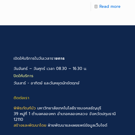
Read more
เปิดให้บริการในวันเวลารา
ชการ
วันจันทร์ – วันศุกร์ เวลา 08.30 – 16.30 น.
ปิดให้บริการ
วันเสาร์ - อาทิตย์ และวันหยุดนักขัตฤกษ์
ติดต่อเรา
พิพิธภัณฑ์บัว
มหาวิทยาลัยเทคโนโลยีราชมงคลธัญบุรี
39 หมู่ที่ 1 ตำบลคลองหก อำเภอคลองหลวง จังหวัดปทุมธานี
12110
สร้างและพัฒนาโดย
ฝ่ายพัฒนาและเผยแพร่ข้อมูลเว็บไซต์