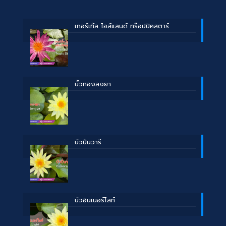
เทอร์เทิ้ล ไอส์แลนด์ ทร๊อปปิคสตาร์
บััวทองลงยา
บัวปิ่นวารี
บัวอินเนอร์ไลท์