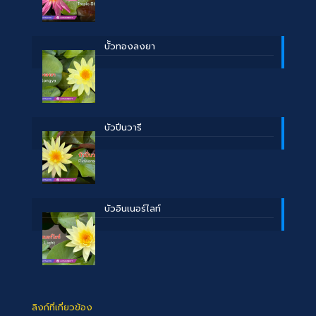
บััวทองลงยา
บัวปิ่นวารี
บัวอินเนอร์ไลท์
ลิงก์ที่เกี่ยวข้อง