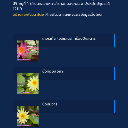
39 หมู่ที่ 1 ตำบลคลองหก อำเภอคลองหลวง จังหวัดปทุมธานี
12110
สร้างและพัฒนาโดย
ฝ่ายพัฒนาและเผยแพร่ข้อมูลเว็บไซต์
เทอร์เทิ้ล ไอส์แลนด์ ทร๊อปปิคสตาร์
บััวทองลงยา
บัวปิ่นวารี