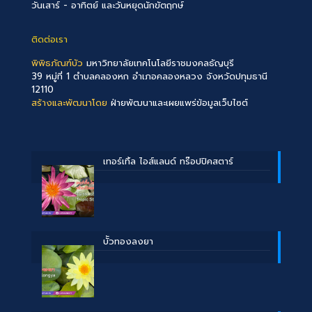
วันเสาร์ - อาทิตย์ และวันหยุดนักขัตฤกษ์
ติดต่อเรา
พิพิธภัณฑ์บัว
มหาวิทยาลัยเทคโนโลยีราชมงคลธัญบุรี
39 หมู่ที่ 1 ตำบลคลองหก อำเภอคลองหลวง จังหวัดปทุมธานี
12110
สร้างและพัฒนาโดย
ฝ่ายพัฒนาและเผยแพร่ข้อมูลเว็บไซต์
เทอร์เทิ้ล ไอส์แลนด์ ทร๊อปปิคสตาร์
บััวทองลงยา