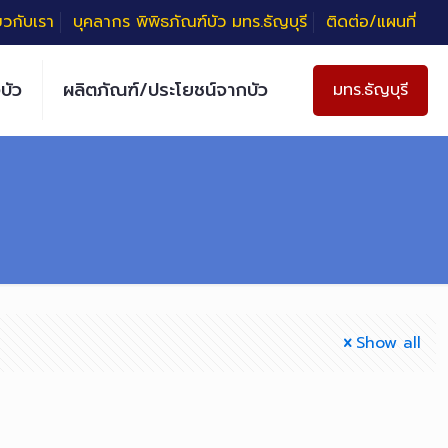
่ยวกับเรา
บุคลากร พิพิธภัณฑ์บัว มทร.ธัญบุรี
ติดต่อ/แผนที่
บัว
ผลิตภัณฑ์/ประโยชน์จากบัว
มทร.ธัญบุรี
Show all