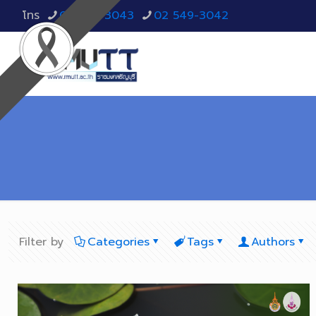
โทร
02 549-3043
02 549-3042
Filter by
Categories
Tags
Authors