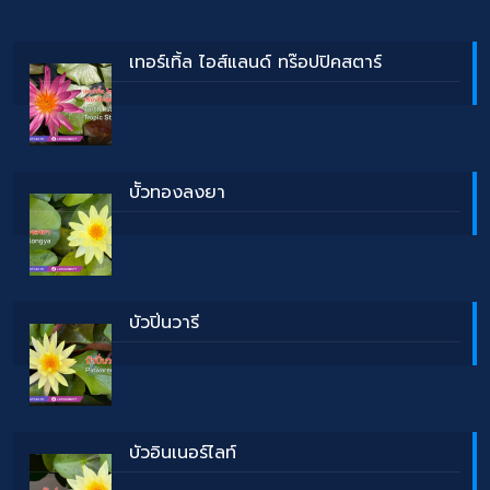
เทอร์เทิ้ล ไอส์แลนด์ ทร๊อปปิคสตาร์
บััวทองลงยา
บัวปิ่นวารี
บัวอินเนอร์ไลท์