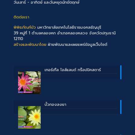
วันเสาร์ - อาทิตย์ และวันหยุดนักขัตฤกษ์
ติดต่อเรา
พิพิธภัณฑ์บัว
มหาวิทยาลัยเทคโนโลยีราชมงคลธัญบุรี
39 หมู่ที่ 1 ตำบลคลองหก อำเภอคลองหลวง จังหวัดปทุมธานี
12110
สร้างและพัฒนาโดย
ฝ่ายพัฒนาและเผยแพร่ข้อมูลเว็บไซต์
เทอร์เทิ้ล ไอส์แลนด์ ทร๊อปปิคสตาร์
บััวทองลงยา