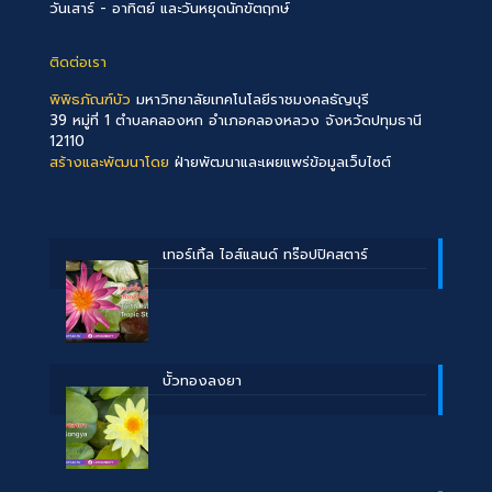
วันเสาร์ - อาทิตย์ และวันหยุดนักขัตฤกษ์
ติดต่อเรา
พิพิธภัณฑ์บัว
มหาวิทยาลัยเทคโนโลยีราชมงคลธัญบุรี
39 หมู่ที่ 1 ตำบลคลองหก อำเภอคลองหลวง จังหวัดปทุมธานี
12110
สร้างและพัฒนาโดย
ฝ่ายพัฒนาและเผยแพร่ข้อมูลเว็บไซต์
เทอร์เทิ้ล ไอส์แลนด์ ทร๊อปปิคสตาร์
บััวทองลงยา