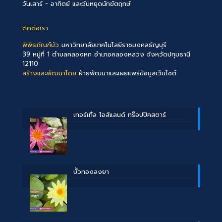
วันเสาร์ - อาทิตย์ และวันหยุดนักขัตฤกษ์
ติดต่อเรา
พิพิธภัณฑ์บัว
มหาวิทยาลัยเทคโนโลยีราชมงคลธัญบุรี
39 หมู่ที่ 1 ตำบลคลองหก อำเภอคลองหลวง จังหวัดปทุมธานี
12110
สร้างและพัฒนาโดย
ฝ่ายพัฒนาและเผยแพร่ข้อมูลเว็บไซต์
เทอร์เทิ้ล ไอส์แลนด์ ทร๊อปปิคสตาร์
บััวทองลงยา