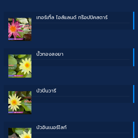
เทอร์เทิ้ล ไอส์แลนด์ ทร๊อปปิคสตาร์
บััวทองลงยา
บัวปิ่นวารี
บัวอินเนอร์ไลท์