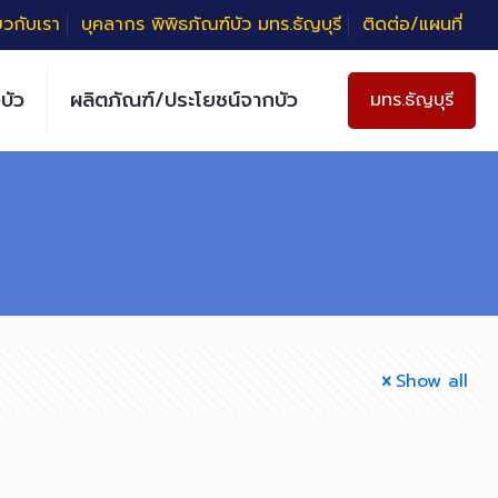
่ยวกับเรา
บุคลากร พิพิธภัณฑ์บัว มทร.ธัญบุรี
ติดต่อ/แผนที่
บัว
ผลิตภัณฑ์/ประโยชน์จากบัว
มทร.ธัญบุรี
Show all