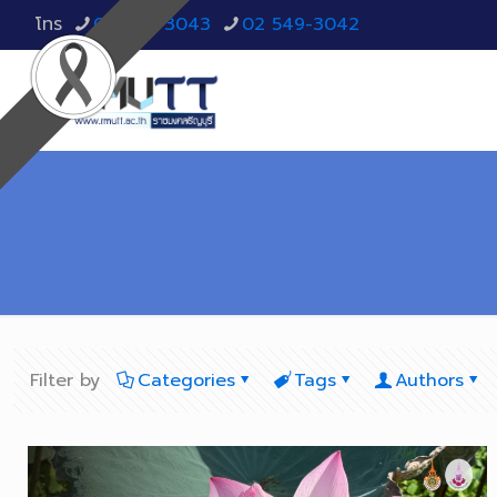
โทร
02 549-3043
02 549-3042
Filter by
Categories
Tags
Authors