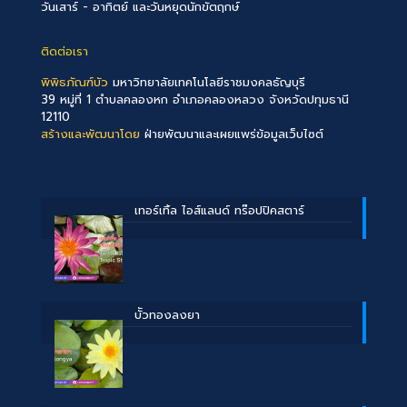
วันเสาร์ - อาทิตย์ และวันหยุดนักขัตฤกษ์
ติดต่อเรา
พิพิธภัณฑ์บัว
มหาวิทยาลัยเทคโนโลยีราชมงคลธัญบุรี
39 หมู่ที่ 1 ตำบลคลองหก อำเภอคลองหลวง จังหวัดปทุมธานี
12110
สร้างและพัฒนาโดย
ฝ่ายพัฒนาและเผยแพร่ข้อมูลเว็บไซต์
เทอร์เทิ้ล ไอส์แลนด์ ทร๊อปปิคสตาร์
บััวทองลงยา