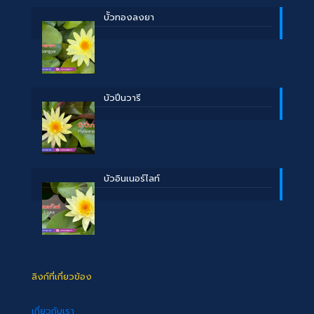
บััวทองลงยา
บัวปิ่นวารี
บัวอินเนอร์ไลท์
ลิงก์ที่เกี่ยวข้อง
เกี่ยวกับเรา