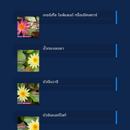
เทอร์เทิ้ล ไอส์แลนด์ ทร๊อปปิคสตาร์
บััวทองลงยา
บัวปิ่นวารี
บัวอินเนอร์ไลท์