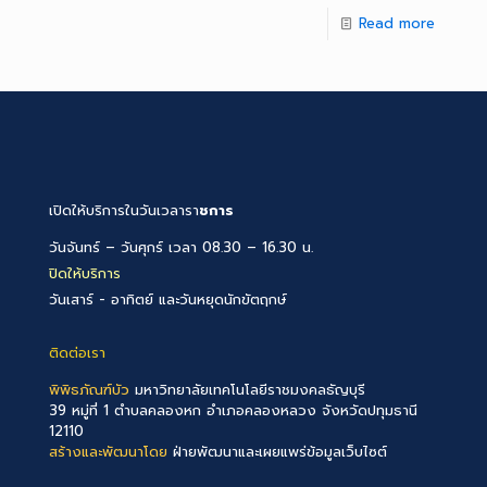
Read more
เปิดให้บริการในวันเวลารา
ชการ
วันจันทร์ – วันศุกร์ เวลา 08.30 – 16.30 น.
ปิดให้บริการ
วันเสาร์ - อาทิตย์ และวันหยุดนักขัตฤกษ์
ติดต่อเรา
พิพิธภัณฑ์บัว
มหาวิทยาลัยเทคโนโลยีราชมงคลธัญบุรี
39 หมู่ที่ 1 ตำบลคลองหก อำเภอคลองหลวง จังหวัดปทุมธานี
12110
สร้างและพัฒนาโดย
ฝ่ายพัฒนาและเผยแพร่ข้อมูลเว็บไซต์