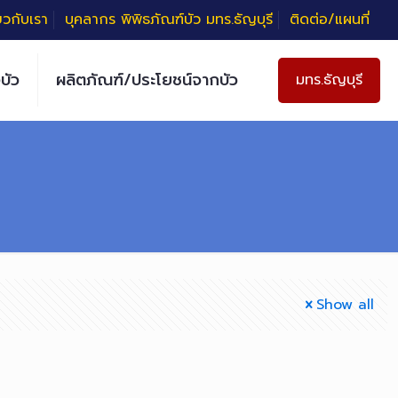
่ยวกับเรา
บุคลากร พิพิธภัณฑ์บัว มทร.ธัญบุรี
ติดต่อ/แผนที่
บัว
ผลิตภัณฑ์/ประโยชน์จากบัว
มทร.ธัญบุรี
Show all