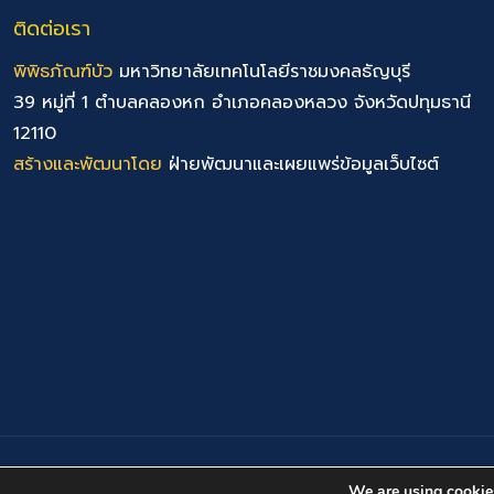
ติดต่อเรา
พิพิธภัณฑ์บัว
มหาวิทยาลัยเทคโนโลยีราชมงคลธัญบุรี
39 หมู่ที่ 1 ตำบลคลองหก อำเภอคลองหลวง จังหวัดปทุมธานี
12110
สร้างและพัฒนาโดย
ฝ่ายพัฒนาและเผยแพร่ข้อมูลเว็บไซต์
(cc) 2022 พิพิธภัณฑ์บัว มหาวิทยาลัยเทคโนโลยีราชมงคลธัญบุร
We are using cookies