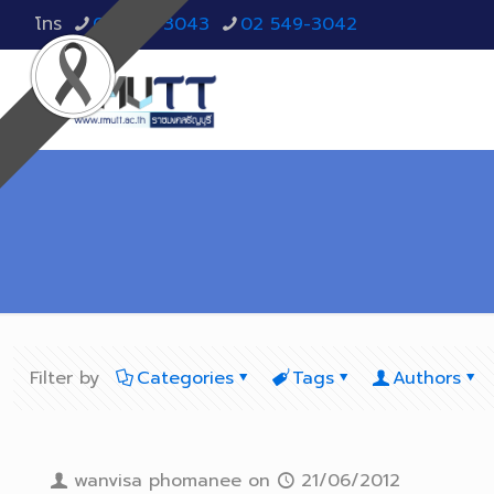
โทร
02 549-3043
02 549-3042
Filter by
Categories
Tags
Authors
wanvisa phomanee
on
21/06/2012