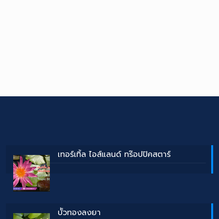
เทอร์เทิ้ล ไอส์แลนด์ ทร๊อปปิคสตาร์
บััวทองลงยา