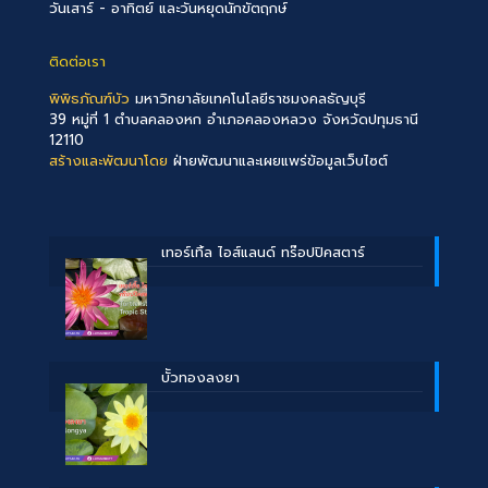
วันเสาร์ - อาทิตย์ และวันหยุดนักขัตฤกษ์
ติดต่อเรา
พิพิธภัณฑ์บัว
มหาวิทยาลัยเทคโนโลยีราชมงคลธัญบุรี
39 หมู่ที่ 1 ตำบลคลองหก อำเภอคลองหลวง จังหวัดปทุมธานี
12110
สร้างและพัฒนาโดย
ฝ่ายพัฒนาและเผยแพร่ข้อมูลเว็บไซต์
เทอร์เทิ้ล ไอส์แลนด์ ทร๊อปปิคสตาร์
บััวทองลงยา