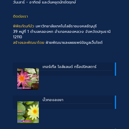
วันเสาร์ - อาทิตย์ และวันหยุดนักขัตฤกษ์
ติดต่อเรา
พิพิธภัณฑ์บัว
มหาวิทยาลัยเทคโนโลยีราชมงคลธัญบุรี
39 หมู่ที่ 1 ตำบลคลองหก อำเภอคลองหลวง จังหวัดปทุมธานี
12110
สร้างและพัฒนาโดย
ฝ่ายพัฒนาและเผยแพร่ข้อมูลเว็บไซต์
เทอร์เทิ้ล ไอส์แลนด์ ทร๊อปปิคสตาร์
บััวทองลงยา