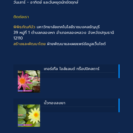
วันเสาร์ - อาทิตย์ และวันหยุดนักขัตฤกษ์
ติดต่อเรา
พิพิธภัณฑ์บัว
มหาวิทยาลัยเทคโนโลยีราชมงคลธัญบุรี
39 หมู่ที่ 1 ตำบลคลองหก อำเภอคลองหลวง จังหวัดปทุมธานี
12110
สร้างและพัฒนาโดย
ฝ่ายพัฒนาและเผยแพร่ข้อมูลเว็บไซต์
เทอร์เทิ้ล ไอส์แลนด์ ทร๊อปปิคสตาร์
บััวทองลงยา