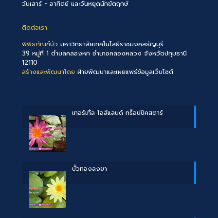
วันเสาร์ - อาทิตย์ และวันหยุดนักขัตฤกษ์
ติดต่อเรา
พิพิธภัณฑ์บัว
มหาวิทยาลัยเทคโนโลยีราชมงคลธัญบุรี
39 หมู่ที่ 1 ตำบลคลองหก อำเภอคลองหลวง จังหวัดปทุมธานี
12110
สร้างและพัฒนาโดย
ฝ่ายพัฒนาและเผยแพร่ข้อมูลเว็บไซต์
เทอร์เทิ้ล ไอส์แลนด์ ทร๊อปปิคสตาร์
บััวทองลงยา