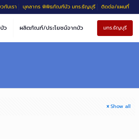
่ยวกับเรา
บุคลากร พิพิธภัณฑ์บัว มทร.ธัญบุรี
ติดต่อ/แผนที่
บัว
ผลิตภัณฑ์/ประโยชน์จากบัว
มทร.ธัญบุรี
Show all