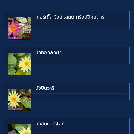
เทอร์เทิ้ล ไอส์แลนด์ ทร๊อปปิคสตาร์
บััวทองลงยา
บัวปิ่นวารี
บัวอินเนอร์ไลท์