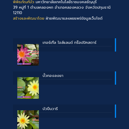
พิพิธภัณฑ์บัว
มหาวิทยาลัยเทคโนโลยีราชมงคลธัญบุรี
39 หมู่ที่ 1 ตำบลคลองหก อำเภอคลองหลวง จังหวัดปทุมธานี
12110
สร้างและพัฒนาโดย
ฝ่ายพัฒนาและเผยแพร่ข้อมูลเว็บไซต์
เทอร์เทิ้ล ไอส์แลนด์ ทร๊อปปิคสตาร์
บััวทองลงยา
บัวปิ่นวารี