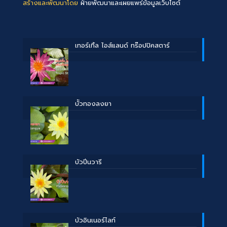
สร้างและพัฒนาโดย
ฝ่ายพัฒนาและเผยแพร่ข้อมูลเว็บไซต์
เทอร์เทิ้ล ไอส์แลนด์ ทร๊อปปิคสตาร์
บััวทองลงยา
บัวปิ่นวารี
บัวอินเนอร์ไลท์