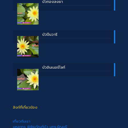
บััวทองลงยา
บัวปิ่นวารี
บัวอินเนอร์ไลท์
ลิงก์ที่เกี่ยวข้อง
เกี่ยวกับเรา
บุคลากร พิพิธภัณฑ์บัว มทร.ธัญบุรี