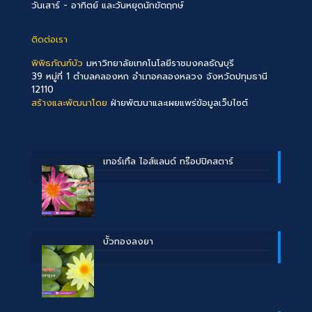
วันเสาร์ - อาทิตย์ และวันหยุดนักขัตฤกษ์
ติดต่อเรา
พิพิธภัณฑ์บัว
มหาวิทยาลัยเทคโนโลยีราชมงคลธัญบุรี
39 หมู่ที่ 1 ตำบลคลองหก อำเภอคลองหลวง จังหวัดปทุมธานี
12110
สร้างและพัฒนาโดย
ฝ่ายพัฒนาและเผยแพร่ข้อมูลเว็บไซต์
เทอร์เทิ้ล ไอส์แลนด์ ทร๊อปปิคสตาร์
บััวทองลงยา