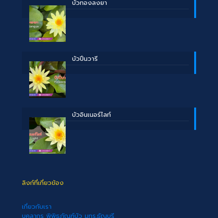
บััวทองลงยา
บัวปิ่นวารี
บัวอินเนอร์ไลท์
ลิงก์ที่เกี่ยวข้อง
เกี่ยวกับเรา
บุคลากร พิพิธภัณฑ์บัว มทร.ธัญบุรี