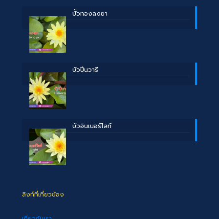
บััวทองลงยา
บัวปิ่นวารี
บัวอินเนอร์ไลท์
ลิงก์ที่เกี่ยวข้อง
เกี่ยวกับเรา