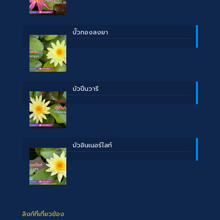
บััวทองลงยา
บัวปิ่นวารี
บัวอินเนอร์ไลท์
ลิงก์ที่เกี่ยวข้อง