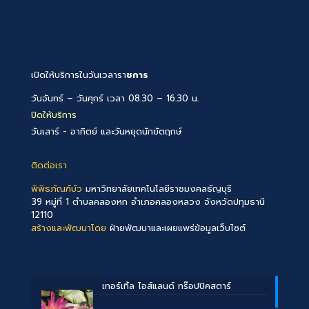
เปิดให้บริการในวันเวลารา
ชการ
วันจันทร์ – วันศุกร์ เวลา 08.30 – 16.30 น.
ปิดให้บริการ
วันเสาร์ - อาทิตย์ และวันหยุดนักขัตฤกษ์
ติดต่อเรา
พิพิธภัณฑ์บัว
มหาวิทยาลัยเทคโนโลยีราชมงคลธัญบุรี
39 หมู่ที่ 1 ตำบลคลองหก อำเภอคลองหลวง จังหวัดปทุมธานี
12110
สร้างและพัฒนาโดย
ฝ่ายพัฒนาและเผยแพร่ข้อมูลเว็บไซต์
เทอร์เทิ้ล ไอส์แลนด์ ทร๊อปปิคสตาร์