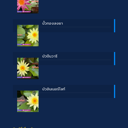
บััวทองลงยา
บัวปิ่นวารี
บัวอินเนอร์ไลท์