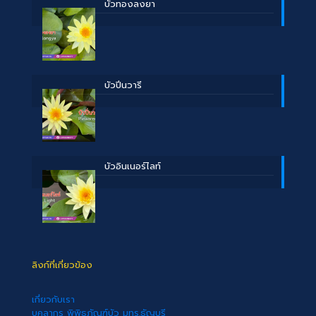
บััวทองลงยา
บัวปิ่นวารี
บัวอินเนอร์ไลท์
ลิงก์ที่เกี่ยวข้อง
เกี่ยวกับเรา
บุคลากร พิพิธภัณฑ์บัว มทร.ธัญบุรี