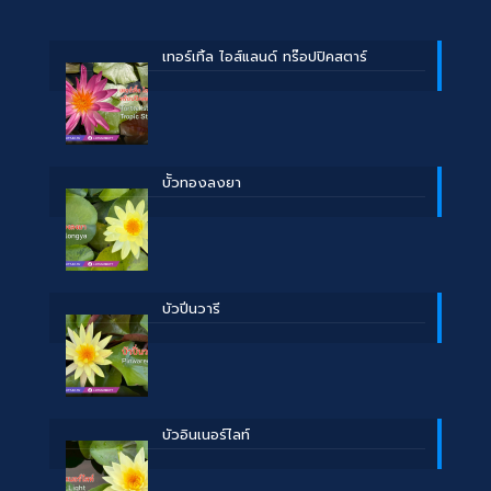
เทอร์เทิ้ล ไอส์แลนด์ ทร๊อปปิคสตาร์
บััวทองลงยา
บัวปิ่นวารี
บัวอินเนอร์ไลท์