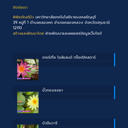
ติดต่อเรา
พิพิธภัณฑ์บัว
มหาวิทยาลัยเทคโนโลยีราชมงคลธัญบุรี
39 หมู่ที่ 1 ตำบลคลองหก อำเภอคลองหลวง จังหวัดปทุมธานี
12110
สร้างและพัฒนาโดย
ฝ่ายพัฒนาและเผยแพร่ข้อมูลเว็บไซต์
เทอร์เทิ้ล ไอส์แลนด์ ทร๊อปปิคสตาร์
บััวทองลงยา
บัวปิ่นวารี