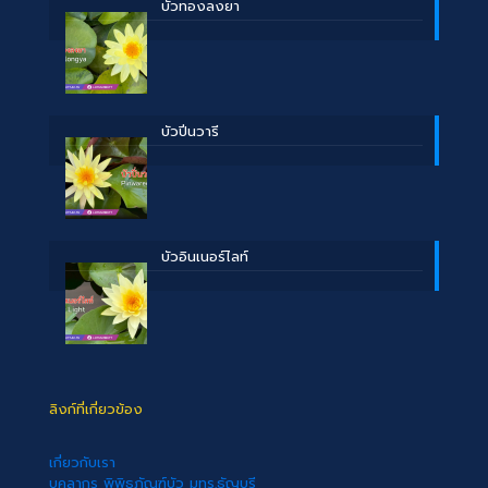
บััวทองลงยา
บัวปิ่นวารี
บัวอินเนอร์ไลท์
ลิงก์ที่เกี่ยวข้อง
เกี่ยวกับเรา
บุคลากร พิพิธภัณฑ์บัว มทร.ธัญบุรี